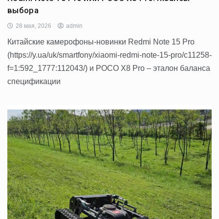
выбора
28 мая, 2026
admin
Китайские камерофоны-новинки Redmi Note 15 Pro
(https://y.ua/uk/smartfony/xiaomi-redmi-note-15-pro/c11258-
f=1:592_1777:112043/) и POCO X8 Pro – эталон баланса
спецификации