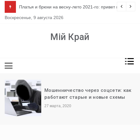
Перейти
ло
Платья и брюки на весну-лето 2021-го: привет из 80-х
к
Воскресенье, 9 августа 2026
содержимому
Мій Край
Мошенничество через соцсети: как
работают старые и новые схемы
27 марта, 2020