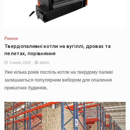
Разное
Твердопаливні котли на вугіллі, дровах та
пелетах, порівняння
3 июля, 2025
admin
Уже кілька років поспіль котли на твердому паливі
залишаються популярним вибором для опалення
приватних будинків,