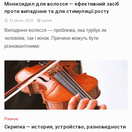
Міноксидил для волосся — ефективний засіб
проти випадіння та для стимуляції росту
21 июля, 2025
admin
Випадіння волосся — проблема, яка турбує як
чоловіків, так і жінок. Причини можуть бути
різноманітними:
Разное
Скрипка — история, устройство, разновидности