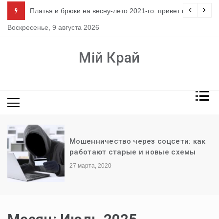
Перейти
ло
Платья и брюки на весну-лето 2021-го: привет из 80-х
к
Воскресенье, 9 августа 2026
содержимому
Мій Край
Мошенничество через соцсети: как
работают старые и новые схемы
27 марта, 2020