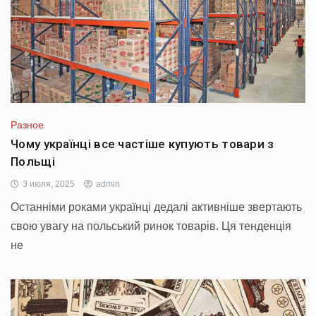
Разное
Чому українці все частіше купують товари з
Польщі
3 июля, 2025
admin
Останніми роками українці дедалі активніше звертають
свою увагу на польський ринок товарів. Ця тенденція
не