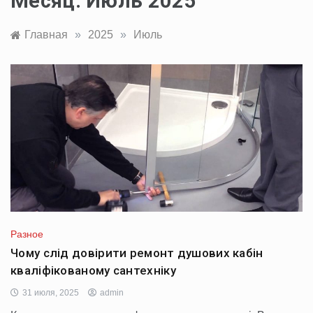
Месяц:
Июль 2025
Главная
»
2025
»
Июль
Разное
Чому слід довірити ремонт душових кабін
кваліфікованому сантехніку
31 июля, 2025
admin