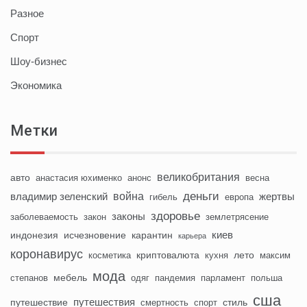
Разное
Спорт
Шоу-бизнес
Экономика
Метки
великобритания
авто
анастасия юхименко
анонс
весна
деньги
война
владимир зеленский
жертвы
гибель
европа
здоровье
законы
заболеваемость
закон
землетрясение
киев
индонезия
исчезновение
карантин
карьера
коронавирус
криптовалюта
лето
косметика
кухня
максим
мода
мебель
степанов
одяг
пандемия
парламент
польша
сша
путешествия
путешествие
стиль
смертность
спорт