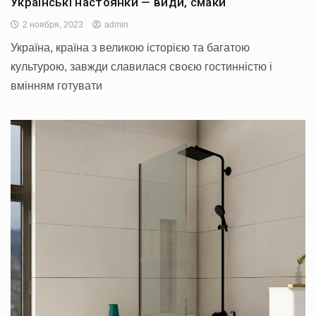
Українські настоянки — види, смаки
2 ноября, 2023
admin
Україна, країна з великою історією та багатою
культурою, завжди славилася своєю гостинністю і
вмінням готувати