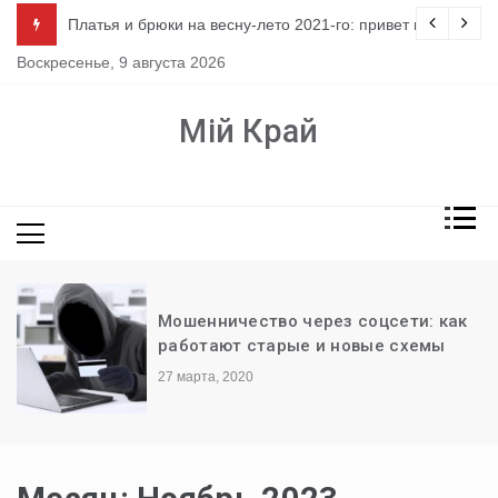
Перейти
ло
Платья и брюки на весну-лето 2021-го: привет из 80-х
к
Воскресенье, 9 августа 2026
содержимому
Мій Край
Мошенничество через соцсети: как
работают старые и новые схемы
27 марта, 2020