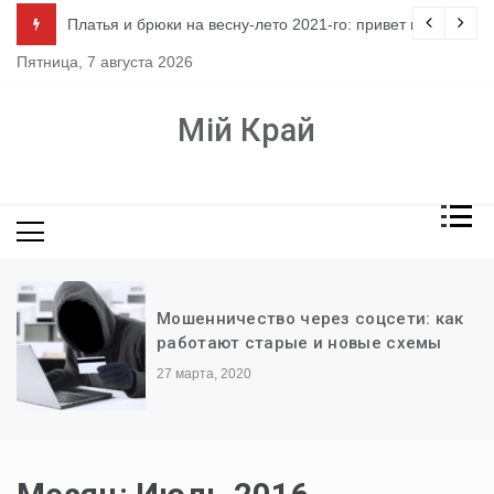
Перейти
ло
Платья и брюки на весну-лето 2021-го: привет из 80-х
к
Пятница, 7 августа 2026
содержимому
Мій Край
Мошенничество через соцсети: как
работают старые и новые схемы
27 марта, 2020