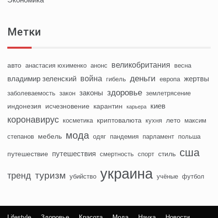
Метки
великобритания
авто
анастасия юхименко
анонс
весна
деньги
война
владимир зеленский
жертвы
гибель
европа
здоровье
законы
заболеваемость
закон
землетрясение
киев
индонезия
исчезновение
карантин
карьера
коронавирус
криптовалюта
лето
косметика
кухня
максим
мода
мебель
степанов
одяг
пандемия
парламент
польша
сша
путешествия
путешествие
стиль
смертность
спорт
украина
туризм
тренд
убийство
учёные
футбол
Lifestyle
Здоровье
Красота
Мода
Наука
Новости