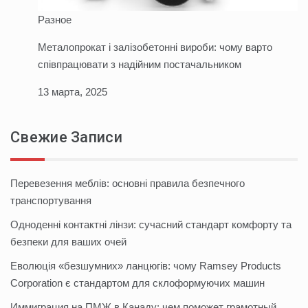
Разное
Металопрокат і залізобетонні вироби: чому варто
співпрацювати з надійним постачальником
13 марта, 2025
Свежие Записи
Перевезення меблів: основні правила безпечного
транспортування
Одноденні контактні лінзи: сучасний стандарт комфорту та
безпеки для ваших очей
Еволюція «безшумних» ланцюгів: чому Ramsey Products
Corporation є стандартом для склоформуючих машин
Иммиграция на ПМЖ в Канаду: чем поможет грамотный