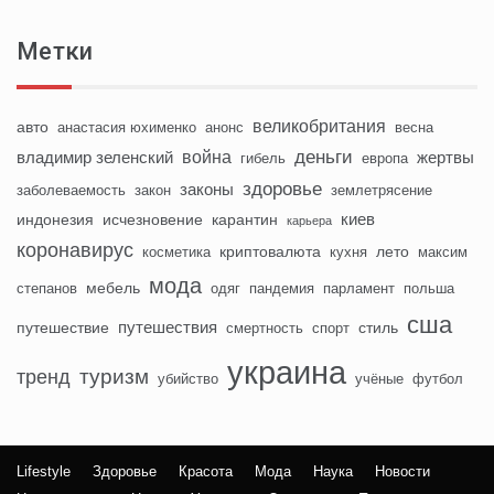
Метки
великобритания
авто
анастасия юхименко
анонс
весна
деньги
война
владимир зеленский
жертвы
гибель
европа
здоровье
законы
заболеваемость
закон
землетрясение
киев
индонезия
исчезновение
карантин
карьера
коронавирус
криптовалюта
лето
косметика
кухня
максим
мода
мебель
степанов
одяг
пандемия
парламент
польша
сша
путешествия
путешествие
стиль
смертность
спорт
украина
туризм
тренд
убийство
учёные
футбол
Lifestyle
Здоровье
Красота
Мода
Наука
Новости