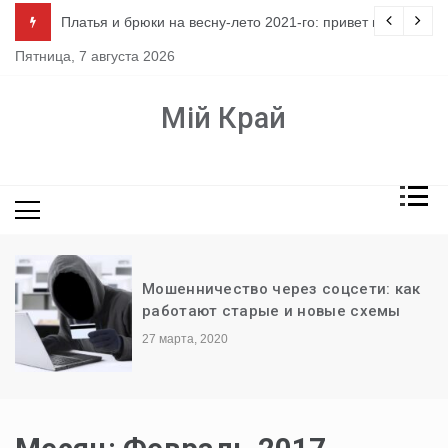
Перейти
ло
Платья и брюки на весну-лето 2021-го: привет из 80-х
к
Пятница, 7 августа 2026
содержимому
Мій Край
Мошенничество через соцсети: как
работают старые и новые схемы
27 марта, 2020