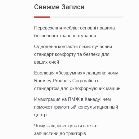
Свежие Записи
Перевезення меблів: основні правила
безпечного транспортування
Одноденні контактні лінзи: сучасний
стандарт комфорту та безпеки для
ваших очей
Еволюція «безшумних» ланцюгів: чому
Ramsey Products Corporation є
стандартом для склоформуючих машин
Иммиграция на ПМЖ в Канаду: чем
поможет грамотный консультационный
центр
Чому слід інвестувати в якісні
запчастини до тракторів