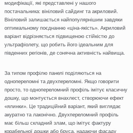
модифікації, які представлені у нашого
постачальника: вініловий сайдинг та акриловий.
Вініловий залишається найпопулярнішим завдяки
оптимальному поєднанню «ціна-якість». Акриловий
варіант відрізняється підвищеною стійкістю до
ультрафіолету, що робить його ідеальним для
південних регіонів, де сонячна активність найвища.
За типом профілю панелі поділяються на
однопереломні та двухпереломні. Якщо говорити
просто, то однопереломний профіль імітує класичну
дошку, що монтується внахлест, створюючи ефект
«ялинки». Це традиційний варіант, який виглядає
акуратно та лаконічно. Двухпереломний профіль
має більш складний злам, що імітує фактуру
корабельної дошки або бруса, надаючи фасаду