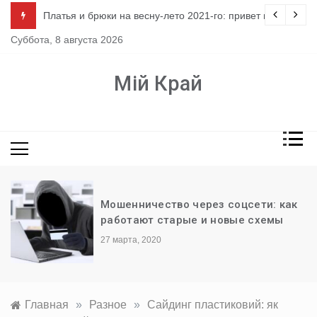
Перейти
ло
Платья и брюки на весну-лето 2021-го: привет из 80-х
к
Суббота, 8 августа 2026
содержимому
Мій Край
Мошенничество через соцсети: как
работают старые и новые схемы
27 марта, 2020
Главная
»
Разное
»
Сайдинг пластиковий: як