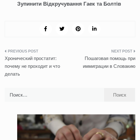
Зупинити Відкручування Гаек та Болтів
Навигация
Хронический простатит:
Пошаговая помощь при
по
почему не проходит и что
иммиграции в Словакию
делать
записям
Найти: