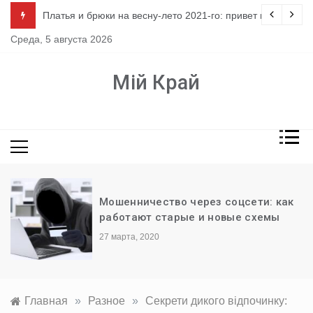
Перейти
ло
Платья и брюки на весну-лето 2021-го: привет из 80-х
к
Среда, 5 августа 2026
содержимому
Мій Край
Мошенничество через соцсети: как
работают старые и новые схемы
27 марта, 2020
Главная
»
Разное
»
Секрети дикого відпочинку: