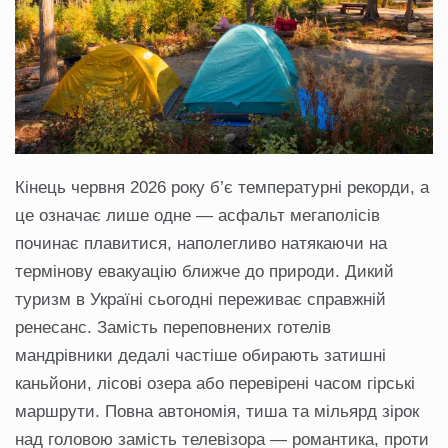
Кінець червня 2026 року б’є температурні рекорди, а
це означає лише одне — асфальт мегаполісів
починає плавитися, наполегливо натякаючи на
термінову евакуацію ближче до природи. Дикий
туризм в Україні сьогодні переживає справжній
ренесанс. Замість переповнених готелів
мандрівники дедалі частіше обирають затишні
каньйони, лісові озера або перевірені часом гірські
маршрути. Повна автономія, тиша та мільярд зірок
над головою замість телевізора — романтика, проти