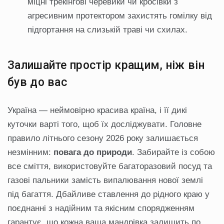
міцні трекінгові черевики чи кросівки з
агресивним протектором захистять гомілку від
підгортання на слизькій траві чи схилах.
Залишайте простір кращим, ніж він
був до вас
Україна — неймовірно красива країна, і її дикі
куточки варті того, щоб їх досліджувати. Головне
правило літнього сезону 2026 року залишається
незмінним:
повага до природи
. Забирайте із собою
все сміття, використовуйте багаторазовий посуд та
газові пальники замість випалювання нової землі
під багаття. Дбайливе ставлення до рідного краю у
поєднанні з надійним та якісним спорядженням
гарантує, що кожна ваша мандрівка залишить по