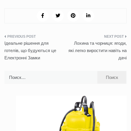
Навигация
Ідеальне рішення для
Лохина та чорниця: ягоди,
по
готелів, що будуються це
які легко виростити навіть на
Електронні Замки
дачі
записям
Найти: