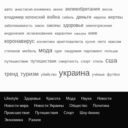
великобритания
авто
анастасия юхименко
анонс
весна
деньги
война
владимир зеленский
жертвы
гибель
европа
здоровье
законы
заболеваемость
закон
землетрясение
киев
индонезия
исчезновение
карантин
карьера
коронавирус
криптовалюта
лето
косметика
кухня
максим
мода
мебель
степанов
одяг
пандемия
парламент
польша
сша
путешествия
путешествие
стиль
смертность
спорт
украина
туризм
тренд
убийство
учёные
футбол
Lifestyle
Здоровье
Красота
Мода
Наука
Новости
Новости мира
Новости Украины
Общество
Политика
Происшествия
Путешествия
Спорт
Шоу-бизнес
Экономика
Разное