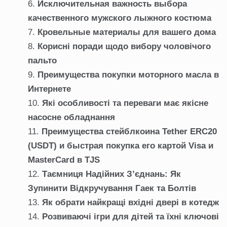
Исключительная важность выбора
качественного мужского лыжного костюма
Кровельные материалы для вашего дома
Корисні поради щодо вибору чоловічого
пальто
Преимущества покупки моторного масла в
Интернете
Які особливості та переваги має якісне
насосне обладнання
Преимущества стейблкоина Tether ERC20
(USDT) и быстрая покупка его картой Visa и
MasterCard в TJS
Таємниця Надійних З’єднань: Як
Зупинити Відкручування Гаек та Болтів
Як обрати найкращі вхідні двері в котедж
Розвиваючі ігри для дітей та їхні ключові