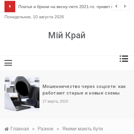
Перейти
ло
Платья и брюки на весну-лето 2021-го: привет из 80-х
к
Понедельник, 10 августа 2026
содержимому
Мій Край
Мошенничество через соцсети: как
работают старые и новые схемы
27 марта, 2020
Главная
»
Разное
»
Якими мають бути