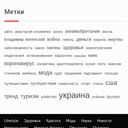
Метки
великобритания
авто
анастасия юхименко
анонс
весна
деньги
война
владимир зеленский
жертвы
гибель
европа
здоровье
законы
заболеваемость
закон
землетрясение
киев
индонезия
исчезновение
карантин
карьера
коронавирус
криптовалюта
лето
косметика
кухня
максим
мода
мебель
степанов
одяг
пандемия
парламент
польша
сша
путешествия
путешествие
стиль
смертность
спорт
украина
туризм
тренд
убийство
учёные
футбол
Lifestyle
Здоровье
Красота
Мода
Наука
Новости
Новости мира
Новости Украины
Общество
Политика