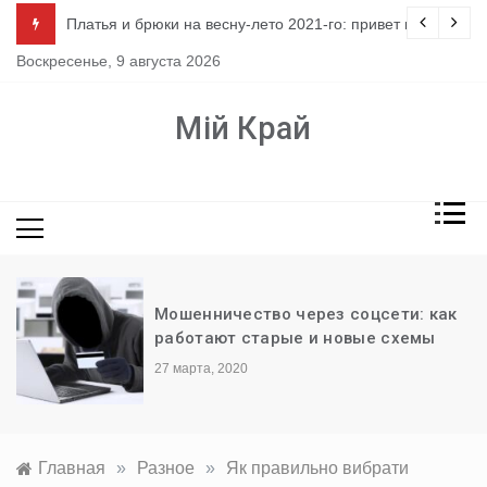
Перейти
ло
Платья и брюки на весну-лето 2021-го: привет из 80-х
к
Воскресенье, 9 августа 2026
содержимому
Мій Край
Мошенничество через соцсети: как
работают старые и новые схемы
27 марта, 2020
Главная
»
Разное
»
Як правильно вибрати