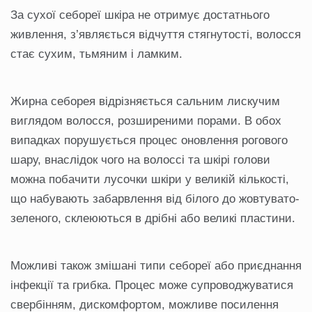
За сухої себореї шкіра не отримує достатнього
живлення, з’являється відчуття стягнутості, волосся
стає сухим, тьмяним і ламким.
Жирна себорея відрізняється сальним лискучим
виглядом волосся, розширеними порами. В обох
випадках порушується процес оновлення рогового
шару, внаслідок чого на волоссі та шкірі голови
можна побачити лусочки шкіри у великій кількості,
що набувають забарвлення від білого до жовтувато-
зеленого, склеюються в дрібні або великі пластини.
Можливі також змішані типи себореї або приєднання
інфекції та грибка. Процес може супроводжуватися
свербінням, дискомфортом, можливе посилення