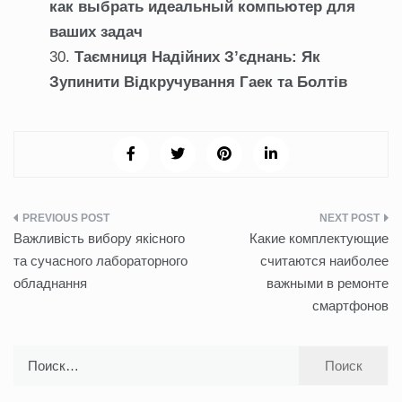
как выбрать идеальный компьютер для
ваших задач
Таємниця Надійних З’єднань: Як
Зупинити Відкручування Гаек та Болтів
Навигация
Важливість вибору якісного
Какие комплектующие
по
та сучасного лабораторного
считаются наиболее
обладнання
важными в ремонте
записям
смартфонов
Найти: