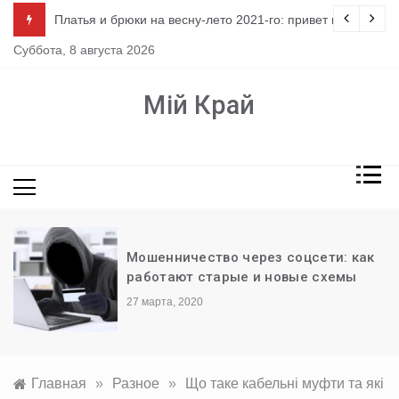
Перейти
ло
Платья и брюки на весну-лето 2021-го: привет из 80-х
к
Суббота, 8 августа 2026
содержимому
Мій Край
Мошенничество через соцсети: как
работают старые и новые схемы
27 марта, 2020
Главная
»
Разное
»
Що таке кабельні муфти та які