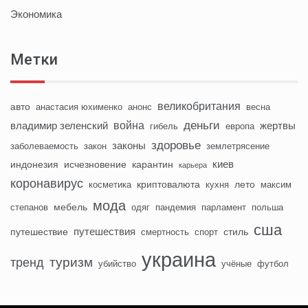
Экономика
Метки
великобритания
авто
анастасия юхименко
анонс
весна
деньги
война
владимир зеленский
жертвы
гибель
европа
здоровье
законы
заболеваемость
закон
землетрясение
киев
индонезия
исчезновение
карантин
карьера
коронавирус
криптовалюта
лето
косметика
кухня
максим
мода
мебель
степанов
одяг
пандемия
парламент
польша
сша
путешествия
путешествие
стиль
смертность
спорт
украина
туризм
тренд
убийство
учёные
футбол