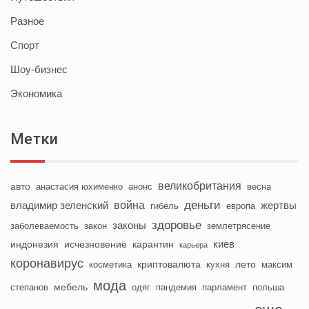
Разное
Спорт
Шоу-бизнес
Экономика
Метки
великобритания
авто
анастасия юхименко
анонс
весна
деньги
война
владимир зеленский
жертвы
гибель
европа
здоровье
законы
заболеваемость
закон
землетрясение
киев
индонезия
исчезновение
карантин
карьера
коронавирус
криптовалюта
лето
косметика
кухня
максим
мода
мебель
степанов
одяг
пандемия
парламент
польша