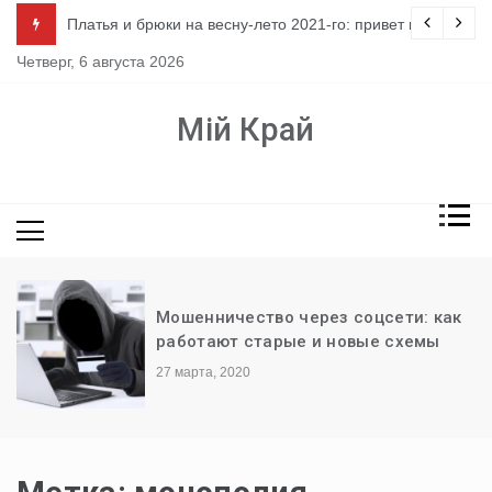
Перейти
ло
Платья и брюки на весну-лето 2021-го: привет из 80-х
к
Четверг, 6 августа 2026
содержимому
Мій Край
Мошенничество через соцсети: как
работают старые и новые схемы
27 марта, 2020