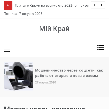
Перейти
ло
Платья и брюки на весну-лето 2021-го: привет из 80-х
к
Пятница, 7 августа 2026
содержимому
Мій Край
Мошенничество через соцсети: как
работают старые и новые схемы
27 марта, 2020