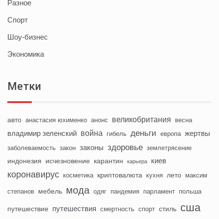
Разное
Спорт
Шоу-бизнес
Экономика
Метки
великобритания
авто
анастасия юхименко
анонс
весна
деньги
война
владимир зеленский
жертвы
гибель
европа
здоровье
законы
заболеваемость
закон
землетрясение
киев
индонезия
исчезновение
карантин
карьера
коронавирус
криптовалюта
лето
косметика
кухня
максим
мода
мебель
степанов
одяг
пандемия
парламент
польша
сша
путешествия
путешествие
стиль
смертность
спорт