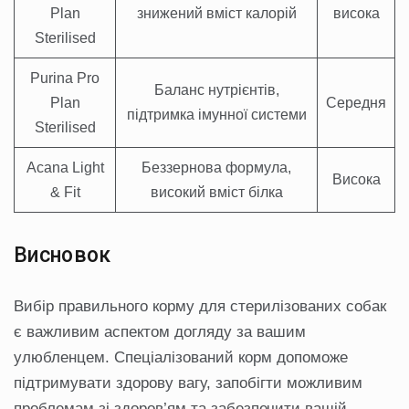
Plan
знижений вміст калорій
висока
Sterilised
Purina Pro
Баланс нутрієнтів,
Plan
Середня
підтримка імунної системи
Sterilised
Acana Light
Беззернова формула,
Висока
& Fit
високий вміст білка
Висновок
Вибір правильного корму для стерилізованих собак
є важливим аспектом догляду за вашим
улюбленцем. Спеціалізований корм допоможе
підтримувати здорову вагу, запобігти можливим
проблемам зі здоров’ям та забезпечити вашій