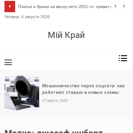
Перейти
ло
Платья и брюки на весну-лето 2021-го: привет из 80-х
к
Четверг, 6 августа 2026
содержимому
Мій Край
Мошенничество через соцсети: как
работают старые и новые схемы
27 марта, 2020