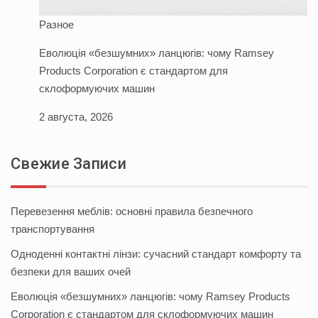
Разное
Еволюція «безшумних» ланцюгів: чому Ramsey
Products Corporation є стандартом для
склоформуючих машин
2 августа, 2026
Свежие Записи
Перевезення меблів: основні правила безпечного
транспортування
Одноденні контактні лінзи: сучасний стандарт комфорту та
безпеки для ваших очей
Еволюція «безшумних» ланцюгів: чому Ramsey Products
Corporation є стандартом для склоформуючих машин