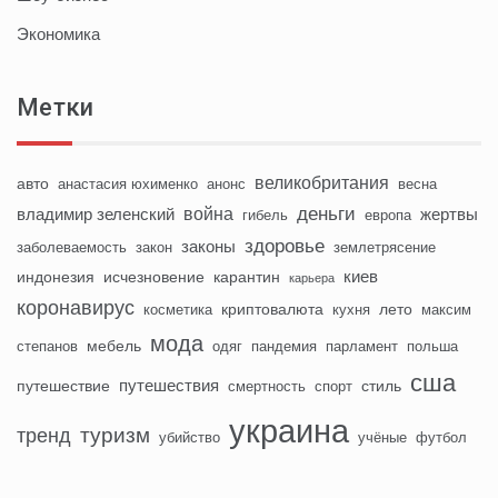
Экономика
Метки
великобритания
авто
анастасия юхименко
анонс
весна
деньги
война
владимир зеленский
жертвы
гибель
европа
здоровье
законы
заболеваемость
закон
землетрясение
киев
индонезия
исчезновение
карантин
карьера
коронавирус
криптовалюта
лето
косметика
кухня
максим
мода
мебель
степанов
одяг
пандемия
парламент
польша
сша
путешествия
путешествие
стиль
смертность
спорт
украина
туризм
тренд
убийство
учёные
футбол