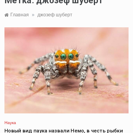
Метка:
джозеф шуберт
Главная
»
джозеф шуберт
Наука
Новый вид паука назвали Немо, в честь рыбки