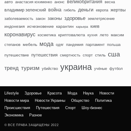
великобритания
авто
анастасия юхименко
анонс
весна
деньги
война
владимир зеленский
жертвы
гибель
европа
здоровье
законы
заболеваемость
закон
землетрясение
киев
индонезия
исчезновение
карантин
карьера
коронавирус
криптовалюта
лето
косметика
кухня
максим
мода
мебель
степанов
одяг
пандемия
парламент
польша
сша
путешествия
путешествие
стиль
смертность
спорт
украина
туризм
тренд
убийство
учёные
футбол
Lifestyle
Здоровье
Красота
Мода
Наука
Новости
Новости мира
Новости Украины
Общество
Политика
Происшествия
Путешествия
Спорт
Шоу-бизнес
Экономика
Разное
© ВСЕ ПРАВА ЗАЩИЩЕНЫ 2022