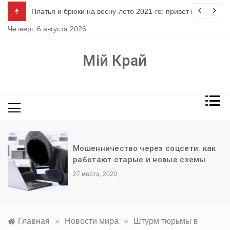
Перейти
ло
Платья и брюки на весну-лето 2021-го: привет из 80-х
к
Четверг, 6 августа 2026
содержимому
Мій Край
Мошенничество через соцсети: как
работают старые и новые схемы
27 марта, 2020
Главная
»
Новости мира
»
Штурм тюрьмы в