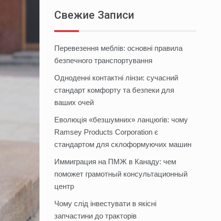
Свежие Записи
Перевезення меблів: основні правила
безпечного транспортування
Одноденні контактні лінзи: сучасний
стандарт комфорту та безпеки для
ваших очей
Еволюція «безшумних» ланцюгів: чому
Ramsey Products Corporation є
стандартом для склоформуючих машин
Иммиграция на ПМЖ в Канаду: чем
поможет грамотный консультационный
центр
Чому слід інвестувати в якісні
запчастини до тракторів