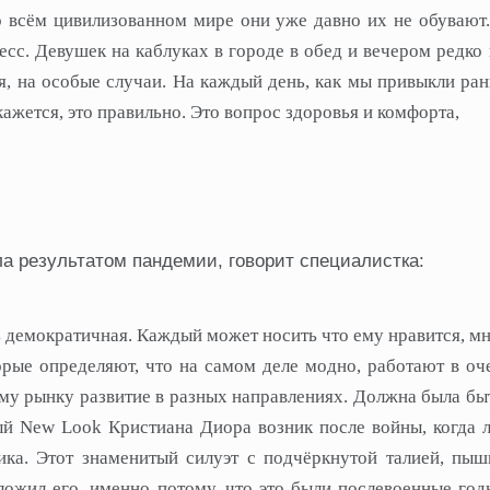
 всём цивилизованном мире они уже давно их не обувают.
сс. Девушек на каблуках в городе в обед и вечером редко 
я, на особые случаи. На каждый день, как мы привыкли ран
кажется, это правильно. Это вопрос здоровья и комфорта,
а результатом пандемии, говорит специалистка:
 демократичная. Каждый может носить что ему нравится, мн
рые определяют, что на самом деле модно, работают в оч
му рынку развитие в разных направлениях. Должна была быт
тый New Look Кристиана Диора возник после войны, когда 
ика. Этот знаменитый силуэт с подчёркнутой талией, пы
ложил его, именно потому, что это были послевоенные год