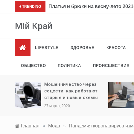
Перейти
Платья и брюки на весну-лето 2021-
TRENDING
к
содержимому
Мій Край
LIFESTYLE
ЗДОРОВЬЕ
КРАСОТА
ОБЩЕСТВО
ПОЛИТИКА
ПРОИСШЕСТВИЯ
ли
Мошенничество через
ыезда
соцсети: как работают
старые и новые схемы
27 марта, 2020
Главная
»
Мода
»
Пандемия коронавируса изме