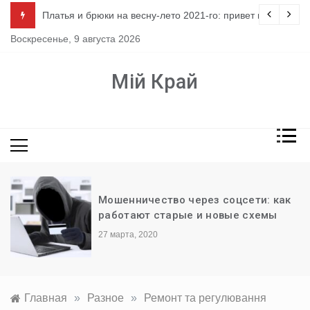
Перейти
ло
Платья и брюки на весну-лето 2021-го: привет из 80-х
к
Воскресенье, 9 августа 2026
содержимому
Мій Край
Мошенничество через соцсети: как
работают старые и новые схемы
27 марта, 2020
Главная
»
Разное
»
Ремонт та регулювання