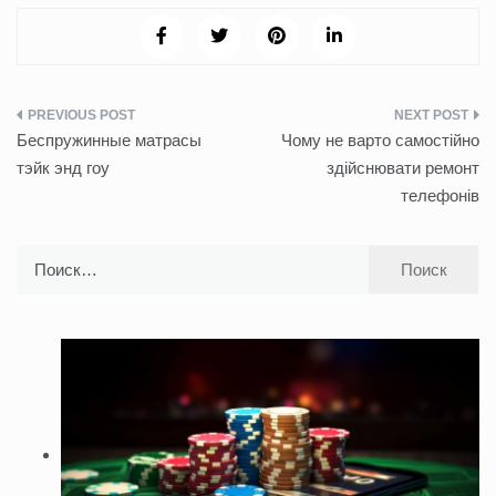
Навигация
Беспружинные матрасы
Чому не варто самостійно
по
тэйк энд гоу
здійснювати ремонт
телефонів
записям
Найти: