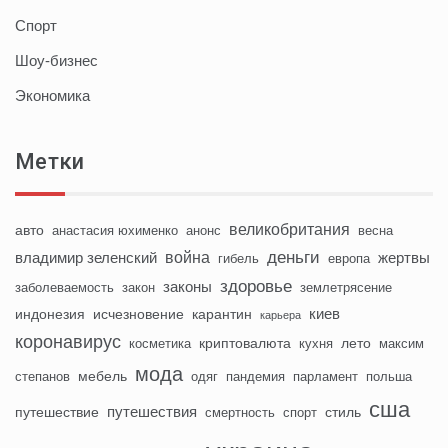
Спорт
Шоу-бизнес
Экономика
Метки
великобритания
авто
анастасия юхименко
анонс
весна
деньги
война
владимир зеленский
жертвы
гибель
европа
здоровье
законы
заболеваемость
закон
землетрясение
киев
индонезия
исчезновение
карантин
карьера
коронавирус
криптовалюта
лето
косметика
кухня
максим
мода
мебель
степанов
одяг
пандемия
парламент
польша
сша
путешествия
путешествие
стиль
смертность
спорт