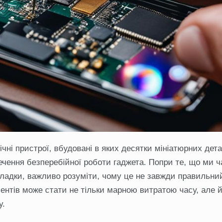
чні пристрої, вбудовані в яких десятки мініатюрних дет
чення безперебійної роботи гаджета. Попри те, що ми ч
ладки, важливо розуміти, чому це не завжди правильний
ментів може стати не тільки марною витратою часу, але 
у.