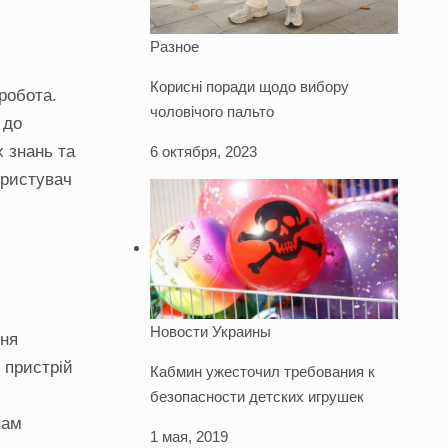
Разное
Корисні поради щодо вибору
робота.
чоловічого пальто
 до
х знань та
6 октября, 2023
ористувач
Новости Украины
ння
 пристрій
Кабмин ужесточил требования к
безопасности детских игрушек
нам
1 мая, 2019