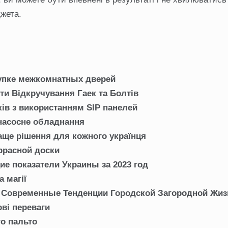
жета.
купке межкомнатных дверей
ти Відкручування Гаек та Болтів
ів з використанням SIP панелей
 насосне обладнання
аще рішення для кожного українця
ррасной доски
е показатели Украины за 2023 год
 магії
: Современные Тенденции Городской Загородной Жиз
ові переваги
о пальто