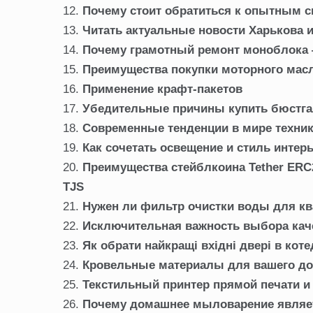
Почему стоит обратиться к опытным с
Читать актуальные новости Харькова 
Почему грамотный ремонт моноблока 
Преимущества покупки моторного масл
Применение крафт-пакетов
Убедительные причины купить бюстга
Современные тенденции в мире техни
Как сочетать освещение и стиль интер
Преимущества стейблкоина Tether ERC20
TJS
Нужен ли фильтр очистки воды для к
Исключительная важность выбора кач
Як обрати найкращі вхідні двері в кот
Кровельные материалы для вашего д
Текстильный принтер прямой печати и
Почему домашнее мыловарение являе