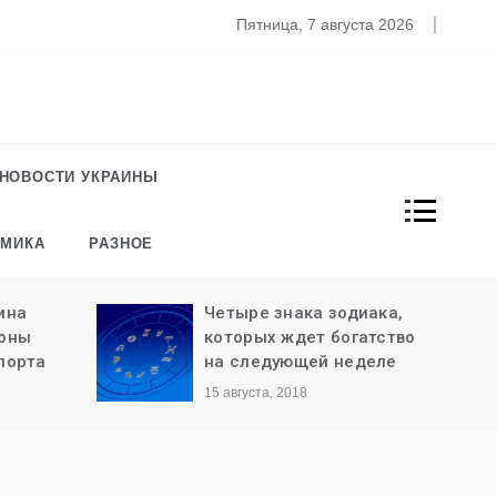
то известно о новом штамме коронавируса «Омикрон»
Пятница, 7 августа 2026
НОВОСТИ УКРАИНЫ
ОМИКА
РАЗНОЕ
ина
Четыре знака зодиака,
роны
которых ждет богатство
порта
на следующей неделе
15 августа, 2018