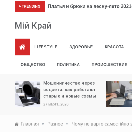
Перейти
Платья и брюки на весну-лето 2021-
TRENDING
к
содержимому
Мій Край
LIFESTYLE
ЗДОРОВЬЕ
КРАСОТА
ОБЩЕСТВО
ПОЛИТИКА
ПРОИСШЕСТВИЯ
ли
Мошенничество через
ыезда
соцсети: как работают
старые и новые схемы
27 марта, 2020
Главная
»
Разное
»
Чому не варто самостійно 