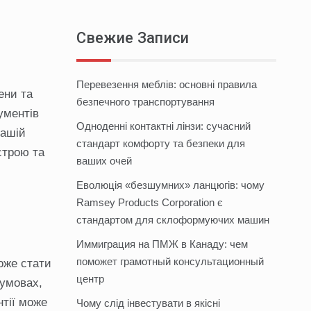
Свежие Записи
Перевезення меблів: основні правила
ени та
безпечного транспортування
ументів
Одноденні контактні лінзи: сучасний
вашій
стандарт комфорту та безпеки для
строю та
ваших очей
Еволюція «безшумних» ланцюгів: чому
Ramsey Products Corporation є
стандартом для склоформуючих машин
Иммиграция на ПМЖ в Канаду: чем
поможет грамотный консультационный
оже стати
центр
 умовах,
нтії може
Чому слід інвестувати в якісні