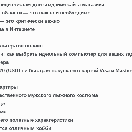
пециалистам для создания сайта магазина
и области — это важно и необходимо
— это критически важно
а в Интернете
льтер-топ онлайн
ки: как выбрать идеальный компьютер для ваших за
ьера
 (USDT) и быстрая покупка его картой Visa и Master
вартиры
ественного мужского лыжного костюма
едж
ома
 его полезные характеристики
тся отличным хобби