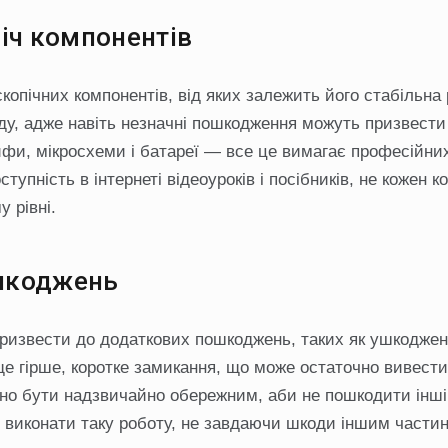
ліч компонентів
опічних компонентів, від яких залежить його стабільна 
оду, адже навіть незначні пошкодження можуть призвести
ейфи, мікросхеми і батареї — все це вимагає професійни
упність в інтернеті відеоуроків і посібників, не кожен к
 рівні.
ошкоджень
ризвести до додаткових пошкоджень, таких як ушкодже
е гірше, коротке замикання, що може остаточно вивести
ібно бути надзвичайно обережним, аби не пошкодити інші
б виконати таку роботу, не завдаючи шкоди іншим части