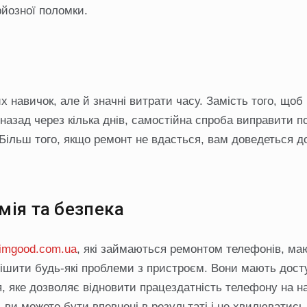
рйозної поломки.
 навичок, але й значні витрати часу. Замість того, щоб
 назад через кілька днів, самостійна спроба виправити 
. Більш того, якщо ремонт не вдасться, вам доведеться д
мія та безпека
obimgood.com.ua
, які займаються ремонтом телефонів, ма
рішити будь-які проблеми з пристроєм. Вони мають дост
я, яке дозволяє відновити працездатність телефону на 
, ви можете бути впевнені в результаті і не хвилюватись