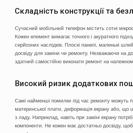
Складність конструкції та без
Сучасний мобільний телефон містить сотні мікроск
Кожен елемент вимагає точного і акуратного підх
серйозних наслідків. Плоскі панелі, маленькі шл
досвіду для заміни чи ремонту. Незважаючи на дост
здатний самостійно виконати ремонт на належному
Високий ризик додаткових п
Самі найменші помилки під час ремонту можуть п
материнської плати, деформація екрану або, що щ
з ладу. Наприклад, навіть при заміні екрану потр
компоненти. Не кожен має достатньо досвіду, що