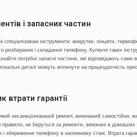
ентів і запасних частин
і спеціалізовані інструменти: викрутки, пінцети, термоф
о розбирання і складання телефону. Купівля таких інстр
знайти потрібні запасні частини, які відповідають саме 
игінальні деталі можуть вплинути на працездатність при
ик втрати гарантії
який несанкціонований ремонт, виконаний самостійно, м
як правило, не беруться за ремонти, виконані в домашніх
и і збереження телефону в належному стані. Втрата гара