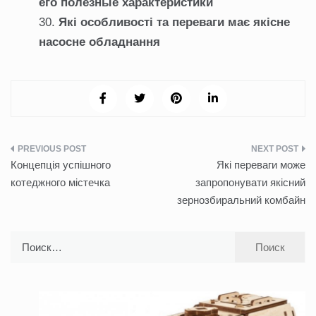
его полезные характеристики
Які особливості та переваги має якісне
насосне обладнання
Навигация
Концепція успішного
Які переваги може
по
котеджного містечка
запропонувати якісний
зернозбиральний комбайн
записям
Найти: