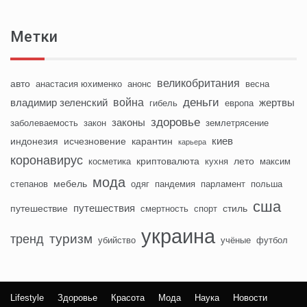
Метки
великобритания
авто
анастасия юхименко
анонс
весна
деньги
война
владимир зеленский
жертвы
гибель
европа
здоровье
законы
заболеваемость
закон
землетрясение
киев
индонезия
исчезновение
карантин
карьера
коронавирус
криптовалюта
лето
косметика
кухня
максим
мода
мебель
степанов
одяг
пандемия
парламент
польша
сша
путешествия
путешествие
стиль
смертность
спорт
украина
туризм
тренд
убийство
учёные
футбол
Lifestyle
Здоровье
Красота
Мода
Наука
Новости