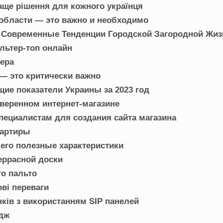
аще рішення для кожного українця
 области — это важно и необходимо
: Современные Тенденции Городской Загородной Жиз
льтер-топ онлайн
ьера
— это критически важно
ие показатели Украины за 2023 год
оверенном интернет-магазине
пециалистам для создания сайта магазина
вартиры
 его полезные характеристики
еррасной доски
го пальто
ові переваги
ків з використанням SIP панелей
едж