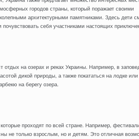
и, Украина также предлагает множество интересных мест
мосферных городов страны, который поражает своими
колепными архитектурными памятниками. Здесь дети см
о и почувствовать себя участниками настоящих приключе
 отдых на озерах и реках Украины. Например, в запове
сотой дикой природы, а также покататься на лодке или 
арбекю на берегу озера.
 которые проходят по всей стране. Например, фестивал
сны не только взрослым, но и детям. Это отличная возм