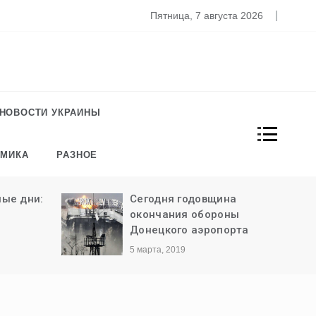
то известно о новом штамме коронавируса «Омикрон»
Пятница, 7 августа 2026
НОВОСТИ УКРАИНЫ
ОМИКА
РАЗНОЕ
ина
Четыре знака зодиака,
роны
которых ждет богатство
порта
на следующей неделе
15 августа, 2018