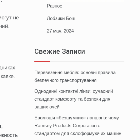
.
Разное
огут не
Лобзики Бош
ний.
27 мая, 2024
Свежие Записи
дниках
Перевезення меблів: основні правила
каяке.
безпечного транспортування
Одноденні контактні лінзи: сучасний
стандарт комфорту та безпеки для
ваших очей
Еволюція «безшумних» ланцюгів: чому
Ramsey Products Corporation є
и,
стандартом для склоформуючих машин
ожность