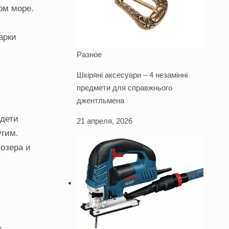
ом море.
арки
Разное
Шкіряні аксесуари – 4 незамінні
предмети для справжнього
джентльмена
 дети
21 апреля, 2026
угим.
 озера и