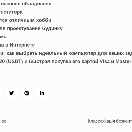
е насосне обладнання
епетитора
тся отличным хобби
для проектування будинку
ома
а в Интернете
ки: как выбрать идеальный компьютер для ваших за
 (USDT) и быстрая покупка его картой Visa и Master
ное
Класифікація безконт