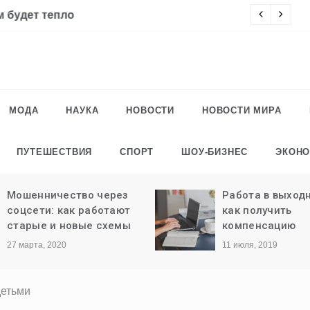
го: привет из 80-х
Ч
МОДА
НАУКА
НОВОСТИ
НОВОСТИ МИРА
ПУТЕШЕСТВИЯ
СПОРТ
ШОУ-БИЗНЕС
ЭКОН
Работа в выходные дни:
Сегодня годовщ
как получить
окончания обо
компенсацию
Донецкого аэро
11 июля, 2019
5 марта, 2019
детьми