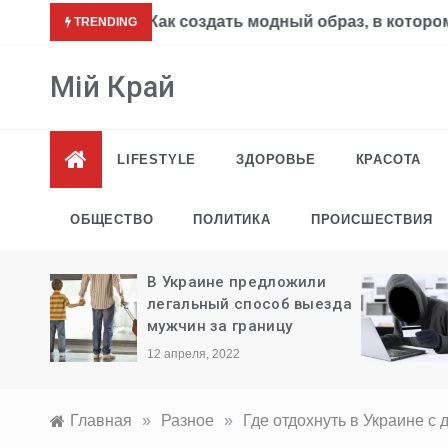
Перейти
Платья и брюки на весну-лето 2021-
TRENDING
к
содержимому
Мій Край
LIFESTYLE
ЗДОРОВЬЕ
КРАСОТА
ОБЩЕСТВО
ПОЛИТИКА
ПРОИСШЕСТВИЯ
ли
Мошенничество через
ыезда
соцсети: как работают
старые и новые схемы
27 марта, 2020
Главная
»
Разное
»
Где отдохнуть в Украине с 