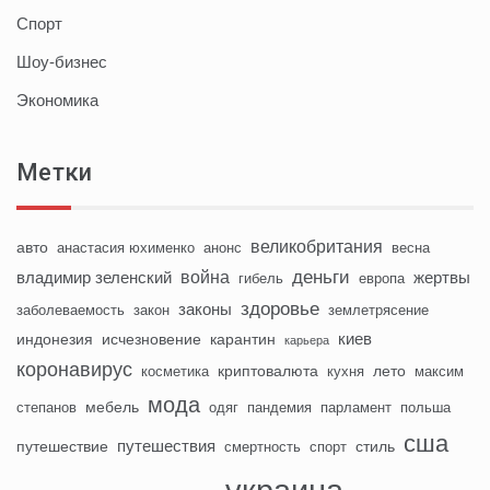
Спорт
Шоу-бизнес
Экономика
Метки
великобритания
авто
анастасия юхименко
анонс
весна
деньги
война
владимир зеленский
жертвы
гибель
европа
здоровье
законы
заболеваемость
закон
землетрясение
киев
индонезия
исчезновение
карантин
карьера
коронавирус
криптовалюта
лето
косметика
кухня
максим
мода
мебель
степанов
одяг
пандемия
парламент
польша
сша
путешествия
путешествие
стиль
смертность
спорт