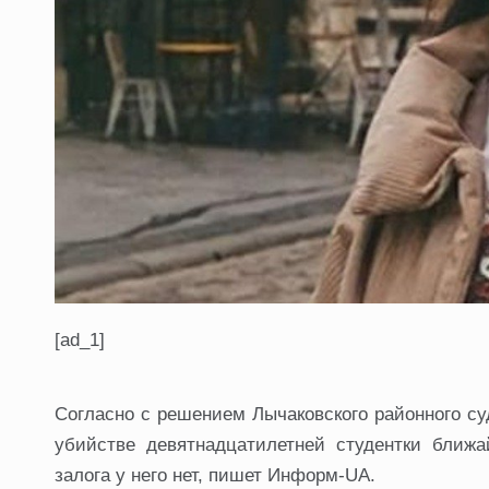
[ad_1]
Согласно с решением Лычаковского районного су
убийстве девятнадцатилетней студентки ближ
залога у него нет, пишет Информ-UA.