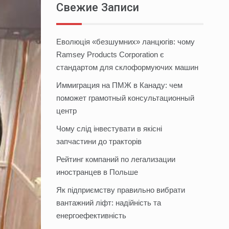
Свежие Записи
Еволюція «безшумних» ланцюгів: чому
Ramsey Products Corporation є
стандартом для склоформуючих машин
Иммиграция на ПМЖ в Канаду: чем
поможет грамотный консультационный
центр
Чому слід інвестувати в якісні
запчастини до тракторів
Рейтинг компаний по легализации
иностранцев в Польше
Як підприємству правильно вибрати
вантажний ліфт: надійність та
енергоефективність