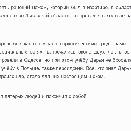
ять ранений ножом, который был в квартире, в облас
али его во Львовской области, он прятался в хостеле н
рень был как-то связан с наркотическими средствами –
социальных сетях, встречались около двух лет, в ос
провели в Одессе, но при этом учёбу Дарья не бросал
 учёбу в Польше, также персидский. Все, кто знал Дарью
о произошло, стало для них настоящим шоком.
 пятерых людей и покончил с собой