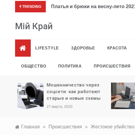
Перейти
Платья и брюки на весну-лето 2021-
TRENDING
к
содержимому
Мій Край
LIFESTYLE
ЗДОРОВЬЕ
КРАСОТА
ОБЩЕСТВО
ПОЛИТИКА
ПРОИСШЕСТВИЯ
ли
Мошенничество через
ыезда
соцсети: как работают
старые и новые схемы
27 марта, 2020
Главная
»
Происшествия
»
Жестокое убийство