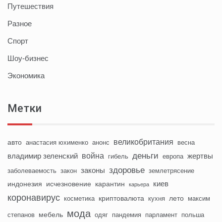
Путешествия
Разное
Спорт
Шоу-бизнес
Экономика
Метки
великобритания
авто
анастасия юхименко
анонс
весна
деньги
война
владимир зеленский
жертвы
гибель
европа
здоровье
законы
заболеваемость
закон
землетрясение
киев
индонезия
исчезновение
карантин
карьера
коронавирус
криптовалюта
лето
косметика
кухня
максим
мода
мебель
степанов
одяг
пандемия
парламент
польша