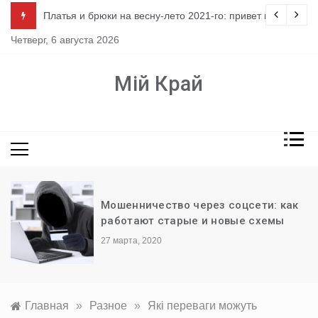
Перейти
ло
Платья и брюки на весну-лето 2021-го: привет из 80-х
к
Четверг, 6 августа 2026
содержимому
Мій Край
Мошенничество через соцсети: как
работают старые и новые схемы
27 марта, 2020
Главная
»
Разное
»
Які переваги можуть