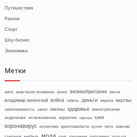
Путешествия
Разное
Спорт
Шоу-бизнес
Экономика
Метки
великобритания
авто
анастасия юхименко
анонс
весна
деньги
война
владимир зеленский
жертвы
гибель
европа
здоровье
законы
заболеваемость
закон
землетрясение
киев
индонезия
исчезновение
карантин
карьера
коронавирус
криптовалюта
лето
косметика
кухня
максим
мода
мебель
степанов
одяг
пандемия
парламент
польша