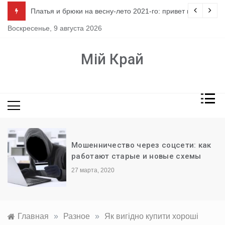
Перейти
ло
Платья и брюки на весну-лето 2021-го: привет из 80-х
к
Воскресенье, 9 августа 2026
содержимому
Мій Край
Мошенничество через соцсети: как
работают старые и новые схемы
27 марта, 2020
Главная
»
Разное
»
Як вигідно купити хороші