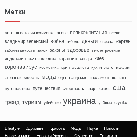
Метки
великобритания
авто
анастасия юхименко
анонс
весна
деньги
война
владимир зеленский
жертвы
гибель
европа
здоровье
законы
заболеваемость
закон
землетрясение
киев
индонезия
исчезновение
карантин
карьера
коронавирус
криптовалюта
лето
косметика
кухня
максим
мода
мебель
степанов
одяг
пандемия
парламент
польша
сша
путешествия
путешествие
стиль
смертность
спорт
украина
туризм
тренд
убийство
учёные
футбол
Lifestyle
Здоровье
Красота
Мода
Наука
Новости
Новости мира
Новости Украины
Общество
Политика