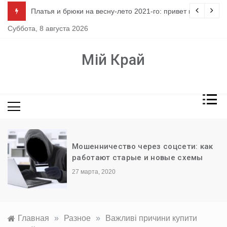
Перейти
ло
Платья и брюки на весну-лето 2021-го: привет из 80-х
к
Суббота, 8 августа 2026
содержимому
Мій Край
Мошенничество через соцсети: как
работают старые и новые схемы
27 марта, 2020
Главная
»
Разное
»
Важливі причини купити