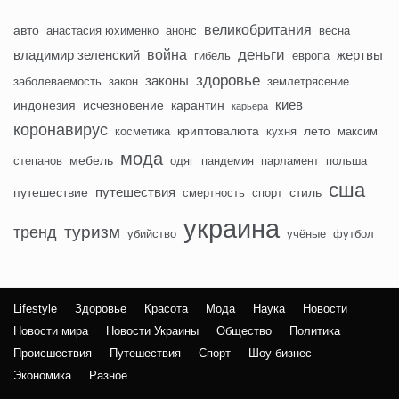
великобритания
авто
анастасия юхименко
анонс
весна
деньги
война
владимир зеленский
жертвы
гибель
европа
здоровье
законы
заболеваемость
закон
землетрясение
киев
индонезия
исчезновение
карантин
карьера
коронавирус
криптовалюта
лето
косметика
кухня
максим
мода
мебель
степанов
одяг
пандемия
парламент
польша
сша
путешествия
путешествие
стиль
смертность
спорт
украина
туризм
тренд
убийство
учёные
футбол
Lifestyle
Здоровье
Красота
Мода
Наука
Новости
Новости мира
Новости Украины
Общество
Политика
Происшествия
Путешествия
Спорт
Шоу-бизнес
Экономика
Разное