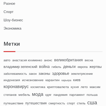
Разное
Спорт
Шоу-бизнес
Экономика
Метки
великобритания
авто
анастасия юхименко
анонс
весна
деньги
война
владимир зеленский
жертвы
гибель
европа
здоровье
законы
заболеваемость
закон
землетрясение
киев
индонезия
исчезновение
карантин
карьера
коронавирус
криптовалюта
лето
косметика
кухня
максим
мода
мебель
степанов
одяг
пандемия
парламент
польша
сша
путешествия
путешествие
стиль
смертность
спорт