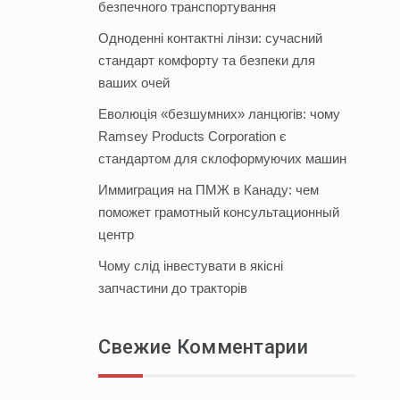
безпечного транспортування
Одноденні контактні лінзи: сучасний
стандарт комфорту та безпеки для
ваших очей
Еволюція «безшумних» ланцюгів: чому
Ramsey Products Corporation є
стандартом для склоформуючих машин
Иммиграция на ПМЖ в Канаду: чем
поможет грамотный консультационный
центр
Чому слід інвестувати в якісні
запчастини до тракторів
Свежие Комментарии