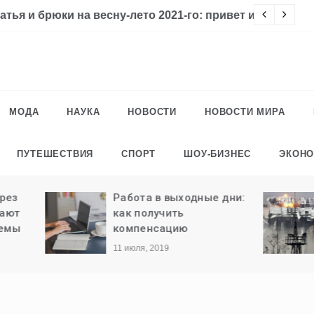
го: привет из 80-х
Ч
МОДА
НАУКА
НОВОСТИ
НОВОСТИ МИРА
ПУТЕШЕСТВИЯ
СПОРТ
ШОУ-БИЗНЕС
ЭКОН
Работа в выходные дни:
Сегодня годовщ
как получить
окончания обо
компенсацию
Донецкого аэро
11 июля, 2019
5 марта, 2019