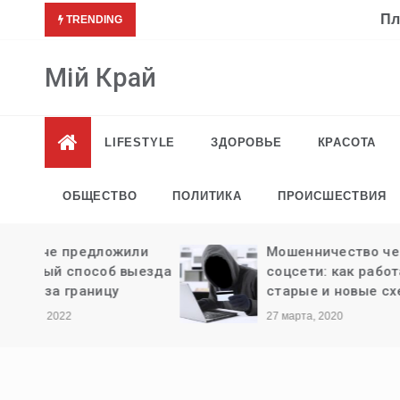
Перейти
Платья и брюки на весну-лето 2021-
TRENDING
к
содержимому
Мій Край
LIFESTYLE
ЗДОРОВЬЕ
КРАСОТА
ОБЩЕСТВО
ПОЛИТИКА
ПРОИСШЕСТВИЯ
ли
Мошенничество через
ыезда
соцсети: как работают
старые и новые схемы
27 марта, 2020