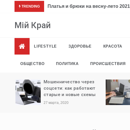
Перейти
Платья и брюки на весну-лето 2021-
TRENDING
к
содержимому
Мій Край
LIFESTYLE
ЗДОРОВЬЕ
КРАСОТА
ОБЩЕСТВО
ПОЛИТИКА
ПРОИСШЕСТВИЯ
ли
Мошенничество через
ыезда
соцсети: как работают
старые и новые схемы
27 марта, 2020