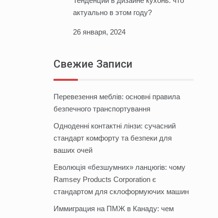
Тенденции в дизайне кухонь: что
актуально в этом году?
26 января, 2024
Свежие Записи
Перевезення меблів: основні правила
безпечного транспортування
Одноденні контактні лінзи: сучасний
стандарт комфорту та безпеки для
ваших очей
Еволюція «безшумних» ланцюгів: чому
Ramsey Products Corporation є
стандартом для склоформуючих машин
Иммиграция на ПМЖ в Канаду: чем