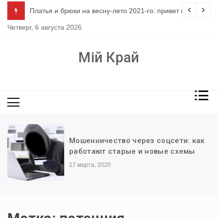
Перейти
ло
Платья и брюки на весну-лето 2021-го: привет из 80-х
к
Четверг, 6 августа 2026
содержимому
Мій Край
Мошенничество через соцсети: как
работают старые и новые схемы
27 марта, 2020