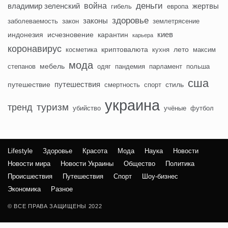
деньги
война
владимир зеленский
жертвы
гибель
европа
здоровье
законы
заболеваемость
закон
землетрясение
киев
индонезия
исчезновение
карантин
карьера
коронавирус
криптовалюта
лето
косметика
кухня
максим
мода
мебель
степанов
одяг
пандемия
парламент
польша
сша
путешествия
путешествие
стиль
смертность
спорт
украина
туризм
тренд
убийство
учёные
футбол
Lifestyle
Здоровье
Красота
Мода
Наука
Новости
Новости мира
Новости Украины
Общество
Политика
Происшествия
Путешествия
Спорт
Шоу-бизнес
Экономика
Разное
© ВСЕ ПРАВА ЗАЩИЩЕНЫ 2022