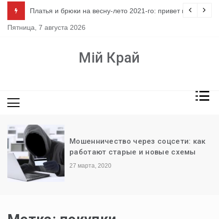
Перейти
ло
Платья и брюки на весну-лето 2021-го: привет из 80-х
к
Пятница, 7 августа 2026
содержимому
Мій Край
Мошенничество через соцсети: как
работают старые и новые схемы
27 марта, 2020