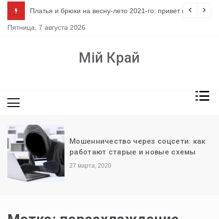
Перейти
ло
Платья и брюки на весну-лето 2021-го: привет из 80-х
к
Пятница, 7 августа 2026
содержимому
Мій Край
Мошенничество через соцсети: как
работают старые и новые схемы
27 марта, 2020