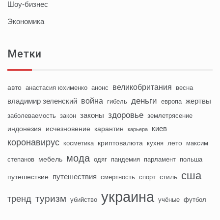
Шоу-бизнес
Экономика
Метки
великобритания
авто
анастасия юхименко
анонс
весна
деньги
война
владимир зеленский
жертвы
гибель
европа
здоровье
законы
заболеваемость
закон
землетрясение
киев
индонезия
исчезновение
карантин
карьера
коронавирус
криптовалюта
лето
косметика
кухня
максим
мода
мебель
степанов
одяг
пандемия
парламент
польша
сша
путешествия
путешествие
стиль
смертность
спорт
украина
туризм
тренд
убийство
учёные
футбол