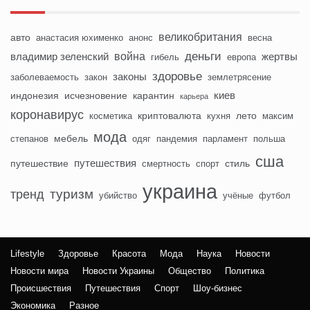
великобритания
авто
анастасия юхименко
анонс
весна
деньги
война
владимир зеленский
жертвы
гибель
европа
здоровье
законы
заболеваемость
закон
землетрясение
киев
индонезия
исчезновение
карантин
карьера
коронавирус
криптовалюта
лето
косметика
кухня
максим
мода
мебель
степанов
одяг
пандемия
парламент
польша
сша
путешествия
путешествие
стиль
смертность
спорт
украина
туризм
тренд
убийство
учёные
футбол
Lifestyle
Здоровье
Красота
Мода
Наука
Новости
Новости мира
Новости Украины
Общество
Политика
Происшествия
Путешествия
Спорт
Шоу-бизнес
Экономика
Разное