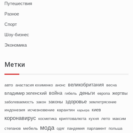
Путешествия
Разное
Спорт
Шоу-бизнес
Экономика
Метки
великобритания
авто
анастасия юхименко
анонс
весна
деньги
война
владимир зеленский
жертвы
гибель
европа
здоровье
законы
заболеваемость
закон
землетрясение
киев
индонезия
исчезновение
карантин
карьера
коронавирус
криптовалюта
лето
косметика
кухня
максим
мода
мебель
степанов
одяг
пандемия
парламент
польша