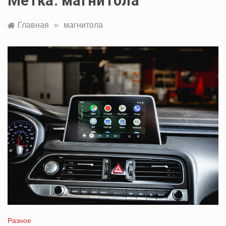
Метка:
магнитола
Главная
»
магнитола
Разное