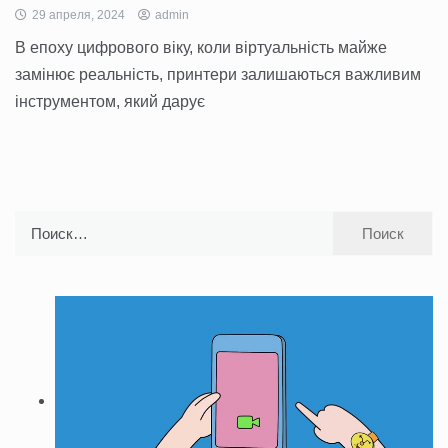
29 апреля, 2024
admin
В епоху цифрового віку, коли віртуальність майже
замінює реальність, принтери залишаються важливим
інструментом, який дарує
Найти: