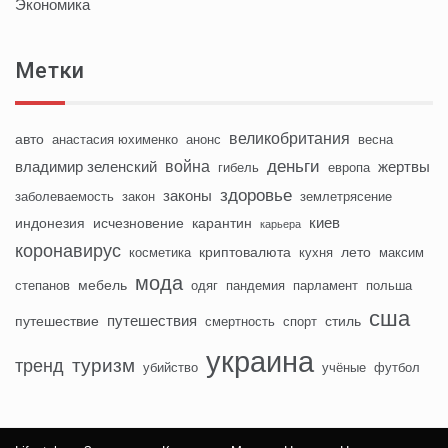
Экономика
Метки
великобритания
авто
анастасия юхименко
анонс
весна
деньги
война
владимир зеленский
жертвы
гибель
европа
здоровье
законы
заболеваемость
закон
землетрясение
киев
индонезия
исчезновение
карантин
карьера
коронавирус
криптовалюта
лето
косметика
кухня
максим
мода
мебель
степанов
одяг
пандемия
парламент
польша
сша
путешествия
путешествие
стиль
смертность
спорт
украина
туризм
тренд
убийство
учёные
футбол