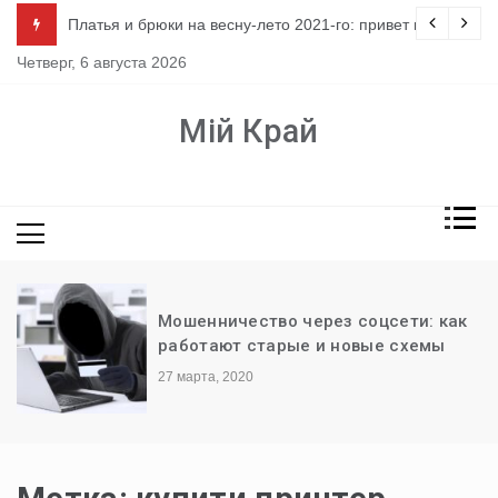
Перейти
ло
Платья и брюки на весну-лето 2021-го: привет из 80-х
к
Четверг, 6 августа 2026
содержимому
Мій Край
Мошенничество через соцсети: как
работают старые и новые схемы
27 марта, 2020