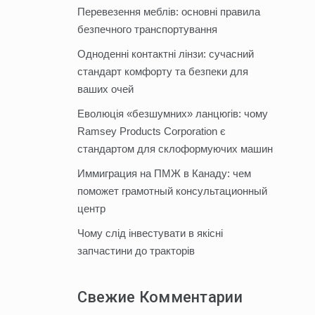
Перевезення меблів: основні правила
безпечного транспортування
Одноденні контактні лінзи: сучасний
стандарт комфорту та безпеки для
ваших очей
Еволюція «безшумних» ланцюгів: чому
Ramsey Products Corporation є
стандартом для склоформуючих машин
Иммиграция на ПМЖ в Канаду: чем
поможет грамотный консультационный
центр
Чому слід інвестувати в якісні
запчастини до тракторів
Свежие Комментарии