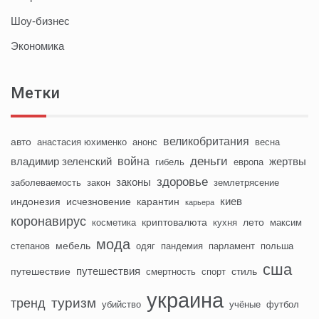
Шоу-бизнес
Экономика
Метки
великобритания
авто
анастасия юхименко
анонс
весна
деньги
война
владимир зеленский
жертвы
гибель
европа
здоровье
законы
заболеваемость
закон
землетрясение
киев
индонезия
исчезновение
карантин
карьера
коронавирус
криптовалюта
лето
косметика
кухня
максим
мода
мебель
степанов
одяг
пандемия
парламент
польша
сша
путешествия
путешествие
стиль
смертность
спорт
украина
туризм
тренд
убийство
учёные
футбол