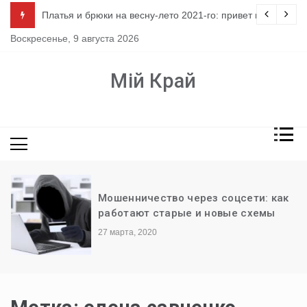
Перейти
ло
Платья и брюки на весну-лето 2021-го: привет из 80-х
к
Воскресенье, 9 августа 2026
содержимому
Мій Край
Мошенничество через соцсети: как
работают старые и новые схемы
27 марта, 2020