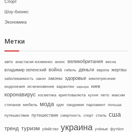
Спорт
Шоу-бизнес
Экономика
Метки
великобритания
авто
анастасия юхименко
анонс
весна
деньги
война
владимир зеленский
жертвы
гибель
европа
здоровье
законы
заболеваемость
закон
землетрясение
киев
индонезия
исчезновение
карантин
карьера
коронавирус
криптовалюта
лето
косметика
кухня
максим
мода
мебель
степанов
одяг
пандемия
парламент
польша
сша
путешествия
путешествие
стиль
смертность
спорт
украина
туризм
тренд
убийство
учёные
футбол