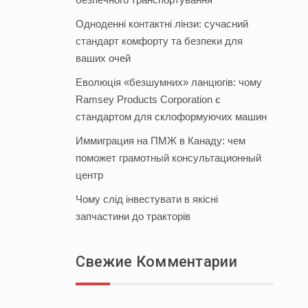
Одноденні контактні лінзи: сучасний
стандарт комфорту та безпеки для
ваших очей
Еволюція «безшумних» ланцюгів: чому
Ramsey Products Corporation є
стандартом для склоформуючих машин
Иммиграция на ПМЖ в Канаду: чем
поможет грамотный консультационный
центр
Чому слід інвестувати в якісні
запчастини до тракторів
Свежие Комментарии