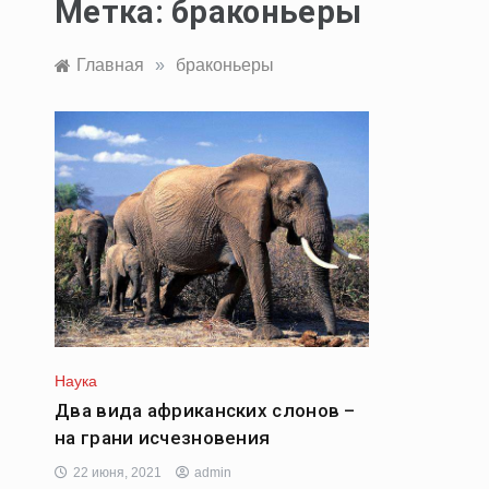
Метка:
браконьеры
Главная
»
браконьеры
Наука
Два вида африканских слонов –
на грани исчезновения
22 июня, 2021
admin