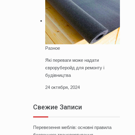
Разное
Які переваги може надати
євроруберойд для ремонту і
будівництва
24 октября, 2024
Свежие Записи
Перевезення меблів: основні правила
безпечного транспортування