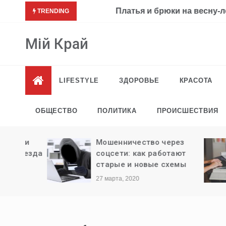
Перейти
Платья и брюки на весну-лето 2021-
TRENDING
к
содержимому
Мій Край
LIFESTYLE
ЗДОРОВЬЕ
КРАСОТА
ОБЩЕСТВО
ПОЛИТИКА
ПРОИСШЕСТВИЯ
ли
Мошенничество через
ыезда
соцсети: как работают
старые и новые схемы
27 марта, 2020