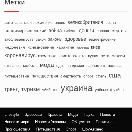
Метки
великобритания
авто
анастасия юхименко
анонс
весна
деньги
война
владимир зеленский
жертвы
гибель
европа
здоровье
законы
заболеваемость
закон
землетрясение
киев
индонезия
исчезновение
карантин
карьера
коронавирус
криптовалюта
лето
косметика
кухня
максим
мода
мебель
степанов
одяг
пандемия
парламент
польша
сша
путешествия
путешествие
стиль
смертность
спорт
украина
туризм
тренд
убийство
учёные
футбол
Lifestyle
Здоровье
Красота
Мода
Наука
Новости
Новости мира
Новости Украины
Общество
Политика
Происшествия
Путешествия
Спорт
Шоу-бизнес