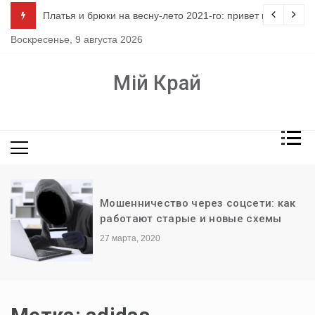
Перейти
ло
Платья и брюки на весну-лето 2021-го: привет из 80-х
к
Воскресенье, 9 августа 2026
содержимому
Мій Край
Мошенничество через соцсети: как
работают старые и новые схемы
27 марта, 2020