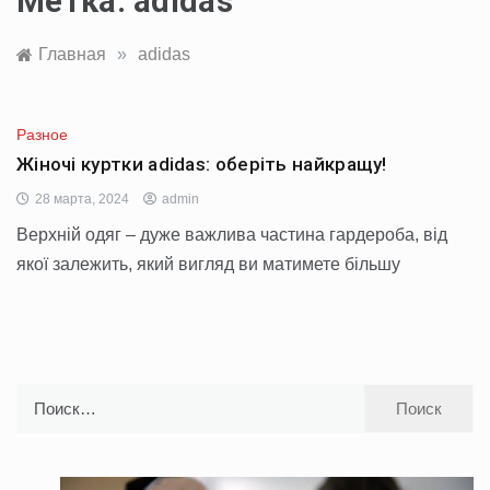
Метка:
adidas
Главная
»
adidas
Разное
Жіночі куртки adidas: оберіть найкращу!
28 марта, 2024
admin
Верхній одяг – дуже важлива частина гардероба, від
якої залежить, який вигляд ви матимете більшу
Найти: