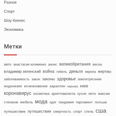
Разное
Спорт
Шоу-бизнес
Экономика
Метки
великобритания
авто
анастасия юхименко
анонс
весна
деньги
война
владимир зеленский
жертвы
гибель
европа
здоровье
законы
заболеваемость
закон
землетрясение
киев
индонезия
исчезновение
карантин
карьера
коронавирус
криптовалюта
лето
косметика
кухня
максим
мода
мебель
степанов
одяг
пандемия
парламент
польша
сша
путешествия
путешествие
стиль
смертность
спорт