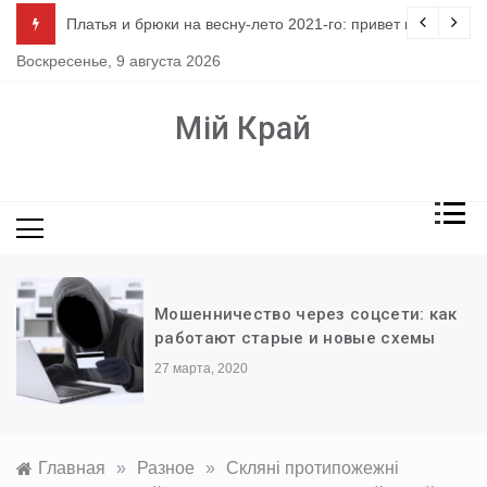
Перейти
ло
Платья и брюки на весну-лето 2021-го: привет из 80-х
к
Воскресенье, 9 августа 2026
содержимому
Мій Край
Мошенничество через соцсети: как
работают старые и новые схемы
27 марта, 2020
Главная
»
Разное
»
Скляні протипожежні