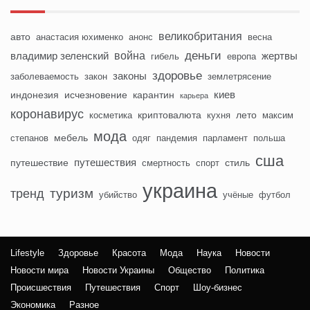
великобритания
авто
анастасия юхименко
анонс
весна
деньги
война
владимир зеленский
жертвы
гибель
европа
здоровье
законы
заболеваемость
закон
землетрясение
киев
индонезия
исчезновение
карантин
карьера
коронавирус
криптовалюта
лето
косметика
кухня
максим
мода
мебель
степанов
одяг
пандемия
парламент
польша
сша
путешествия
путешествие
стиль
смертность
спорт
украина
туризм
тренд
убийство
учёные
футбол
Lifestyle
Здоровье
Красота
Мода
Наука
Новости
Новости мира
Новости Украины
Общество
Политика
Происшествия
Путешествия
Спорт
Шоу-бизнес
Экономика
Разное