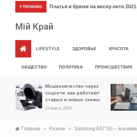
Перейти
Платья и брюки на весну-лето 2021-
TRENDING
к
содержимому
Мій Край
LIFESTYLE
ЗДОРОВЬЕ
КРАСОТА
ОБЩЕСТВО
ПОЛИТИКА
ПРОИСШЕСТВИЯ
ли
Мошенничество через
ыезда
соцсети: как работают
старые и новые схемы
27 марта, 2020
Главная
»
Разное
»
Samsung A57 5G – значим