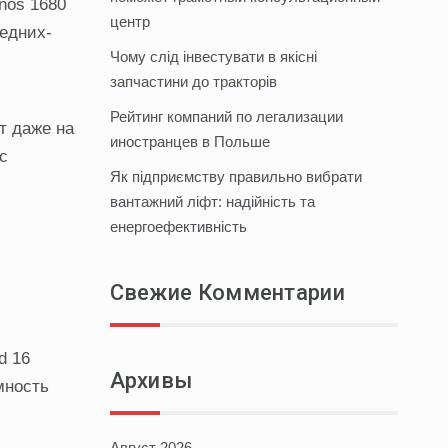
nos 1680
центр
редних-
Чому слід інвестувати в якісні
запчастини до тракторів
Рейтинг компаний по легализации
т даже на
иностранцев в Польше
с
Як підприємству правильно вибрати
вантажний ліфт: надійність та
енергоефективність
Свежие Комментарии
d 16
Архивы
мность
Август 2026