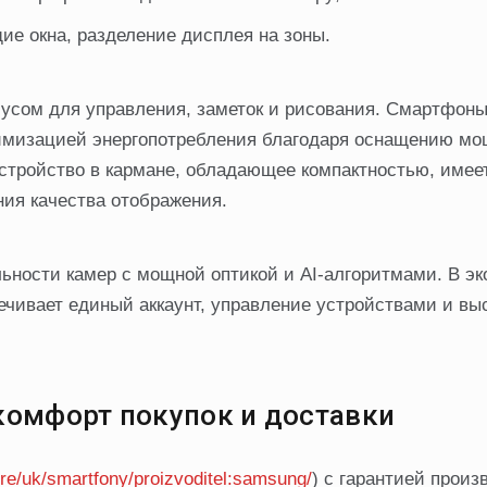
е окна, разделение дисплея на зоны.
илусом для управления, заметок и рисования. Смартфон
тимизацией энергопотребления благодаря оснащению м
стройство в кармане, обладающее компактностью, имее
ия качества отображения.
ьности камер с мощной оптикой и AI-алгоритмами. В э
ечивает единый аккаунт, управление устройствами и вы
комфорт покупок и доставки
tore/uk/smartfony/proizvoditel:samsung/
) с гарантией произ