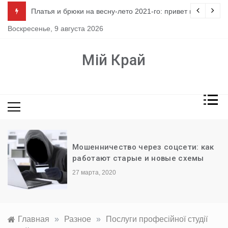
Перейти
ло
Платья и брюки на весну-лето 2021-го: привет из 80-х
к
Воскресенье, 9 августа 2026
содержимому
Мій Край
Мошенничество через соцсети: как
работают старые и новые схемы
27 марта, 2020
Главная
»
Разное
»
Послуги професійної студії