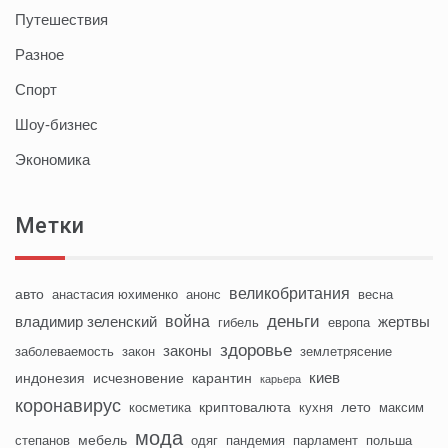
Путешествия
Разное
Спорт
Шоу-бизнес
Экономика
Метки
великобритания
авто
анастасия юхименко
анонс
весна
деньги
война
владимир зеленский
жертвы
гибель
европа
здоровье
законы
заболеваемость
закон
землетрясение
киев
индонезия
исчезновение
карантин
карьера
коронавирус
криптовалюта
лето
косметика
кухня
максим
мода
мебель
степанов
одяг
пандемия
парламент
польша