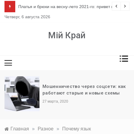
Перейти
ло
Платья и брюки на весну-лето 2021-го: привет из 80-х
к
Четверг, 6 августа 2026
содержимому
Мій Край
Мошенничество через соцсети: как
работают старые и новые схемы
27 марта, 2020
Главная
»
Разное
»
Почему язык