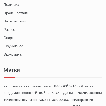
Политика
Происшествия
Путешествия
Разное
Спорт
Шоу-бизнес
Экономика
Метки
великобритания
авто
анастасия юхименко
анонс
весна
деньги
война
владимир зеленский
жертвы
гибель
европа
здоровье
законы
заболеваемость
закон
землетрясение
киев